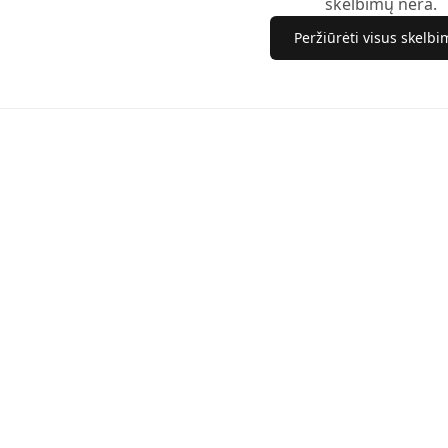
skelbimų nėra.
Peržiūrėti visus skelb