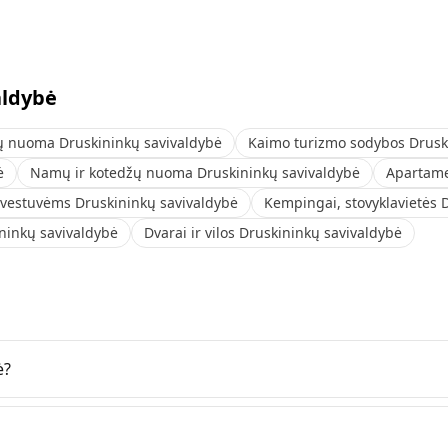
aldybė
 nuoma Druskininkų savivaldybė
Kaimo turizmo sodybos Drusk
ė
Namų ir kotedžų nuoma Druskininkų savivaldybė
Apartame
 vestuvėms Druskininkų savivaldybė
Kempingai, stovyklavietės 
ininkų savivaldybė
Dvarai ir vilos Druskininkų savivaldybė
ė?