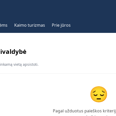
vėms
Kaimo turizmas
Prie jūros
ivaldybė
inkamą vietą apsistoti.
😔
Pagal užduotus paieškos kriterij