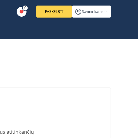
0
PASKELBTI
Savininkams
us atitinkančių