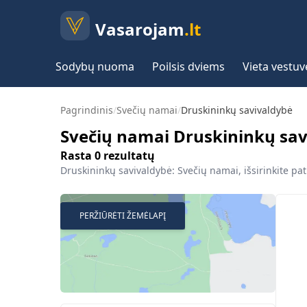
Vasarojam
.lt
Sodybų nuoma
Poilsis dviems
Vieta vestu
Pagrindinis
/
Svečių namai
/
Druskininkų savivaldybė
Svečių namai Druskininkų sav
Rasta
0
rezultatų
Druskininkų savivaldybė: Svečių namai, išsirinkite pat
PERŽIŪRĖTI ŽEMĖLAPĮ