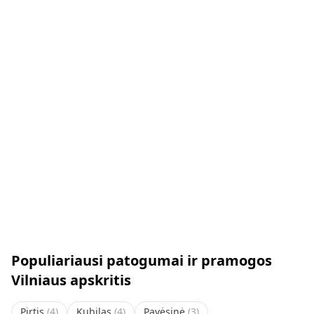
Populiariausi patogumai ir pramogos
Vilniaus apskritis
Pirtis
(
4
)
Kubilas
(
4
)
Pavėsinė
(
3
)