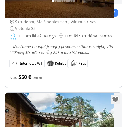
Sodyba "Pievų menė"
78
įvert.
4.5
/5
Skrudėnai, Maišiagalos sen., Vilniaus r. sav.
Vietų iki
35
1.1 km iki ež. Karvys
0 m iki Skrudėnai centro
„
Kviečiame į naujai įrengtą provanso stiliaus sodybą-vilą
"Pievų Menė", esančią 25km nuo Vilniaus
miesto,Molėtų,Ukmergės link. Sodyba įsikūrusi erdviame 9
ha pie
Internetas Wifi
Kubilas
Pirtis
550
€
Nuo
parai