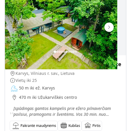
Sodyba su pirtimi, kubilu ir ežero pakrante
Karvys, Vilniaus r. sav., Lietuva
Vietų iki
25
50 m iki ež. Karvys
470 m iki Užukarviškės centro
„
Įspūdingas gamtos kampelis prie ežero pilnaverčiam
poilsiui, pramogoms ir šventėms. Vos 30 min. nuo
Vilniaus – sodyba prie Karvio ežero.
Pakrantė maudynėms
Kubilas
Pirtis