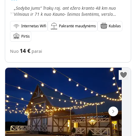
„
„Sodyba Jums“ Trakų raj. ant ežero kranto 48 km nuo
Vilniaus ir 71 k nuo Kauno- šeimos šventėms, verslo
renginimas, stovykloms ir mokymams iki 80 žm. su
nakvyne
Internetas Wifi
Pakrantė maudynėms
Kubilas
Pirtis
14
€
Nuo
parai