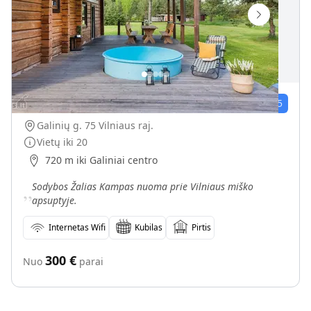
Sodybos nuoma Žalias Kampas prie Vilniaus vienkiemyje
26
įvert.
4.6
/5
Galinių g. 75 Vilniaus raj.
Vietų iki
20
720 m iki Galiniai centro
„
Sodybos Žalias Kampas nuoma prie Vilniaus miško
apsuptyje.
Internetas Wifi
Kubilas
Pirtis
300
€
Nuo
parai