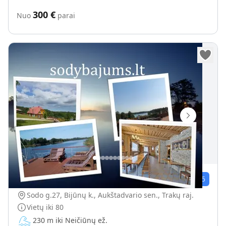
300
€
Nuo
parai
"Sodyba Jums" Trakų raj. ant ežero kranto
1
įvert.
5.0
/5
Sodo g.27, Bijūnų k., Aukštadvario sen., Trakų raj.
Vietų iki
80
230 m iki Neičiūnų ež.