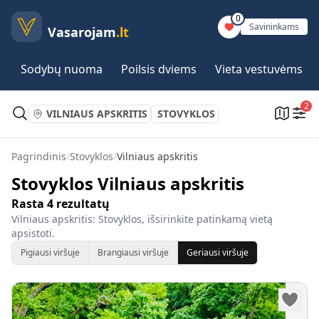
0
Savininkams
Vasarojam
.lt
Sodybų nuoma
Poilsis dviems
Vieta vestuvėms
2
VILNIAUS APSKRITIS
STOVYKLOS
Pagrindinis
/
Stovyklos
/
Vilniaus apskritis
Stovyklos Vilniaus apskritis
Rasta
4
rezultatų
Vilniaus apskritis: Stovyklos, išsirinkite patinkamą vietą
apsistoti.
Pigiausi viršuje
Brangiausi viršuje
Geriausi viršuje