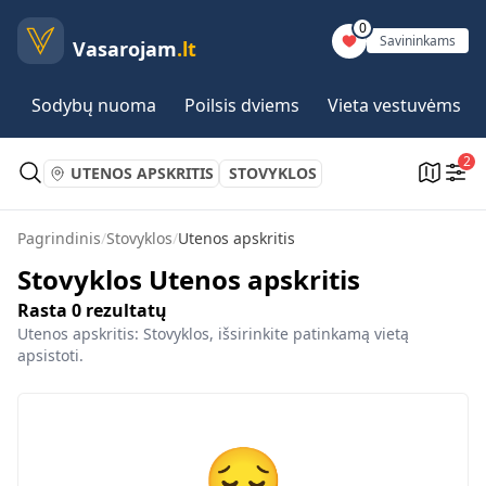
0
Savininkams
Vasarojam
.lt
Sodybų nuoma
Poilsis dviems
Vieta vestuvėms
2
UTENOS APSKRITIS
STOVYKLOS
Pagrindinis
/
Stovyklos
/
Utenos apskritis
Stovyklos Utenos apskritis
Rasta
0
rezultatų
Utenos apskritis: Stovyklos, išsirinkite patinkamą vietą
apsistoti.
😔