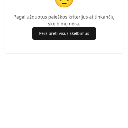
Pagal užduotus paieškos kriterijus atitinkančių
skelbimų nėra.
Peržiūrėti visus skelbimus