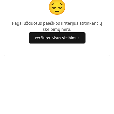
😔
Pagal užduotus paieškos kriterijus atitinkančių
skelbimų nėra.
Peržiūrėti visus skelbimus