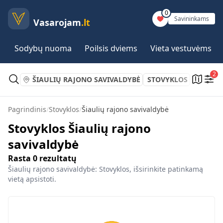
0
Savininkams
Vasarojam
.lt
Sodybų nuoma
Poilsis dviems
Vieta vestuvėms
2
ŠIAULIŲ RAJONO SAVIVALDYBĖ
STOVYKLOS
Pagrindinis
/
Stovyklos
/
Šiaulių rajono savivaldybė
Stovyklos Šiaulių rajono
savivaldybė
Rasta
0
rezultatų
Šiaulių rajono savivaldybė: Stovyklos, išsirinkite patinkamą
vietą apsistoti.