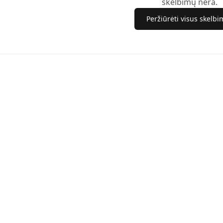
skelbimų nėra.
Peržiūrėti visus skelb