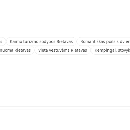
as
Kaimo turizmo sodybos Rietavas
Romantiškas poilsis dvie
nuoma Rietavas
Vieta vestuvėms Rietavas
Kempingai, stovyk