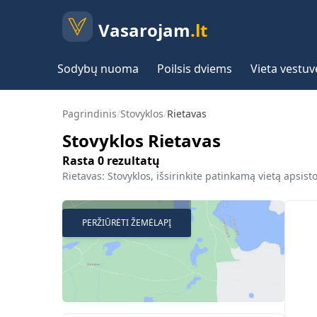
Vasarojam
.lt
Sodybų nuoma
Poilsis dviems
Vieta vestu
Pagrindinis
/
Stovyklos
/
Rietavas
Stovyklos Rietavas
Rasta
0
rezultatų
Rietavas: Stovyklos, išsirinkite patinkamą vietą apsisto
PERŽIŪRĖTI ŽEMĖLAPĮ