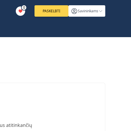
0
PASKELBTI
Savininkams
us atitinkančių