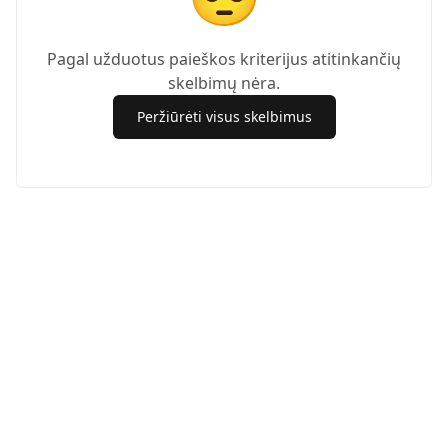
Pagal užduotus paieškos kriterijus atitinkančių
skelbimų nėra.
Peržiūrėti visus skelbimus