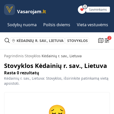
0
Savininkams
Vasarojam
.lt
Sodybų nuoma
Poilsis dviems
Vieta vestuvėms
2
KĖDAINIŲ R. SAV., LIETUVA
STOVYKLOS
Pagrindinis
/
Stovyklos
/
Kėdainių r. sav., Lietuva
Stovyklos Kėdainių r. sav., Lietuva
Rasta
0
rezultatų
Kėdainių r. sav., Lietuva: Stovyklos, išsirinkite patinkamą vietą
apsistoti.
😔