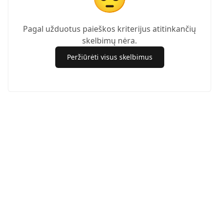
Pagal užduotus paieškos kriterijus atitinkančių
skelbimų nėra.
Peržiūrėti visus skelbimus