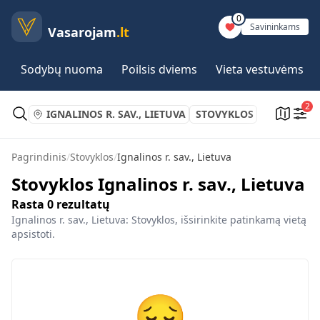
0
Savininkams
Vasarojam
.lt
Sodybų nuoma
Poilsis dviems
Vieta vestuvėms
2
IGNALINOS R. SAV., LIETUVA
STOVYKLOS
Pagrindinis
/
Stovyklos
/
Ignalinos r. sav., Lietuva
Stovyklos Ignalinos r. sav., Lietuva
Rasta
0
rezultatų
Ignalinos r. sav., Lietuva: Stovyklos, išsirinkite patinkamą vietą
apsistoti.
😔