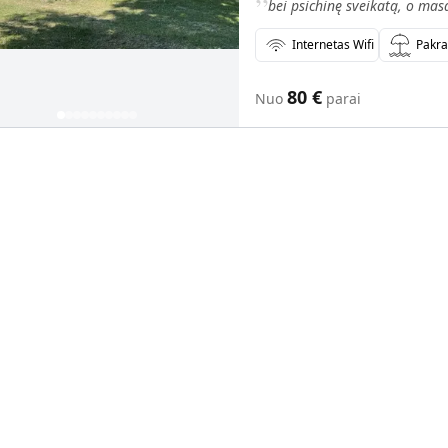
bei psichinę sveikatą, o mas
Internetas Wifi
Pakr
80
€
Nuo
parai