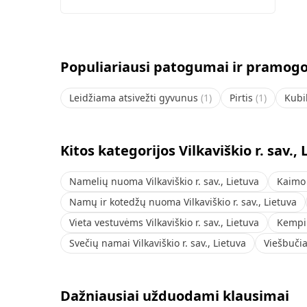
Populiariausi patogumai ir pramogos 
Leidžiama atsivežti gyvunus
(
1
)
Pirtis
(
1
)
Kubi
Kitos kategorijos Vilkaviškio r. sav.,
Namelių nuoma Vilkaviškio r. sav., Lietuva
Kaimo 
Namų ir kotedžų nuoma Vilkaviškio r. sav., Lietuva
Vieta vestuvėms Vilkaviškio r. sav., Lietuva
Kempin
Svečių namai Vilkaviškio r. sav., Lietuva
Viešbučiai
Dažniausiai užduodami klausimai