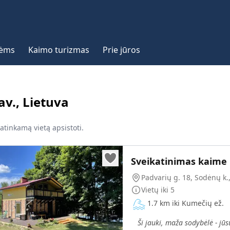
vėms
Kaimo turizmas
Prie jūros
av., Lietuva
patinkamą vietą apsistoti.
Sveikatinimas kaime
Padvarių g. 18, Sodėnų k., 
Vietų iki
5
1.7 km iki Kumečių ež.
„
Ši jauki, maža sodybėlė - jūs