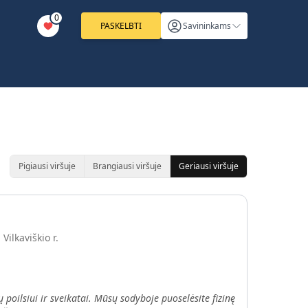
0
PASKELBTI
Savininkams
Pigiausi viršuje
Brangiausi viršuje
Geriausi viršuje
Vilkaviškio r.
ų poilsiui ir sveikatai. Mūsų sodyboje puoselėsite fizinę