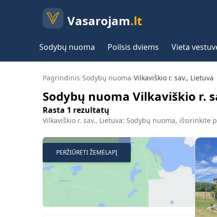
Vasarojam
.lt
Sodybų nuoma
Poilsis dviems
Vieta vestu
Pagrindinis
/
Sodybų nuoma
/
Vilkaviškio r. sav., Lietuva
Sodybų nuoma Vilkaviškio r. s
Rasta
1
rezultatų
Vilkaviškio r. sav., Lietuva: Sodybų nuoma, išsirinkite 
PERŽIŪRĖTI ŽEMĖLAPĮ