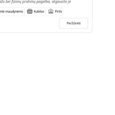
ažo bei fizinių pratimų pagalba, atgausite jė
antė maudynėms
Kubilas
Pirtis
Peržiūrėti