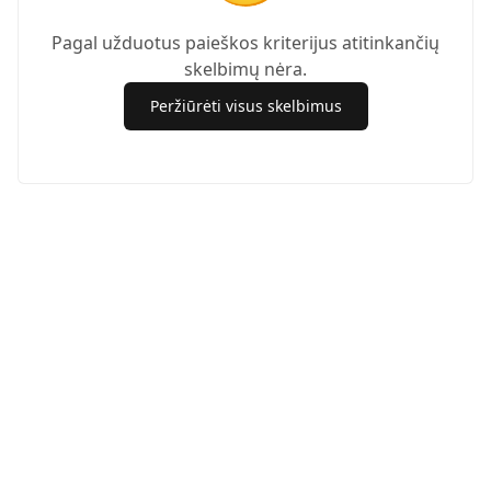
Pagal užduotus paieškos kriterijus atitinkančių
skelbimų nėra.
Peržiūrėti visus skelbimus