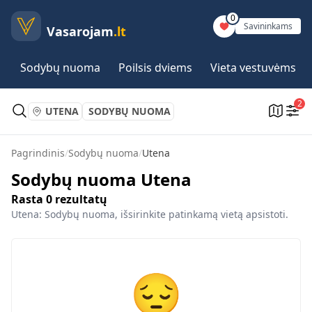
0
Savininkams
Vasarojam
.lt
Sodybų nuoma
Poilsis dviems
Vieta vestuvėms
2
UTENA
SODYBŲ NUOMA
Pagrindinis
/
Sodybų nuoma
/
Utena
Sodybų nuoma Utena
Rasta
0
rezultatų
Utena: Sodybų nuoma, išsirinkite patinkamą vietą apsistoti.
😔