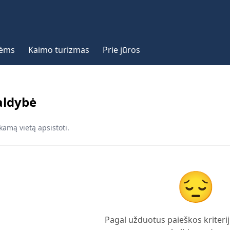
vėms
Kaimo turizmas
Prie jūros
aldybė
amą vietą apsistoti.
😔
Pagal užduotus paieškos kriterij