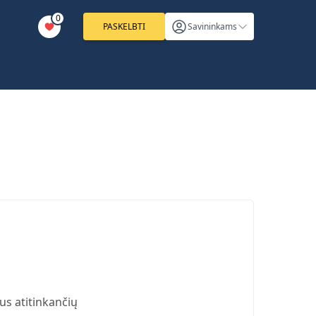
0
PASKELBTI
Savininkams
us atitinkančių