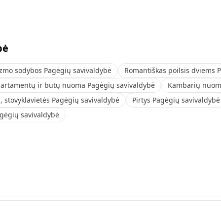
bė
izmo sodybos Pagėgių savivaldybė
Romantiškas poilsis dviems 
artamentų ir butų nuoma Pagėgių savivaldybė
Kambarių nuoma
 stovyklavietės Pagėgių savivaldybė
Pirtys Pagėgių savivaldybė
Pagėgių savivaldybė