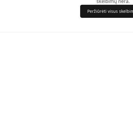
skelbimų nėra.
Peržiūrėti visus skelb