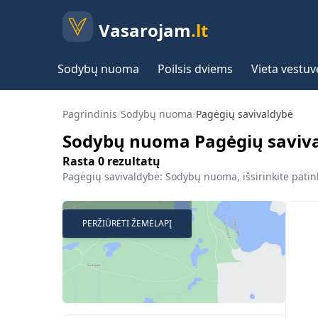
Vasarojam
.lt
Sodybų nuoma
Poilsis dviems
Vieta vestu
Pagrindinis
/
Sodybų nuoma
/
Pagėgių savivaldybė
Sodybų nuoma Pagėgių saviv
Rasta
0
rezultatų
Pagėgių savivaldybė: Sodybų nuoma, išsirinkite patink
PERŽIŪRĖTI ŽEMĖLAPĮ