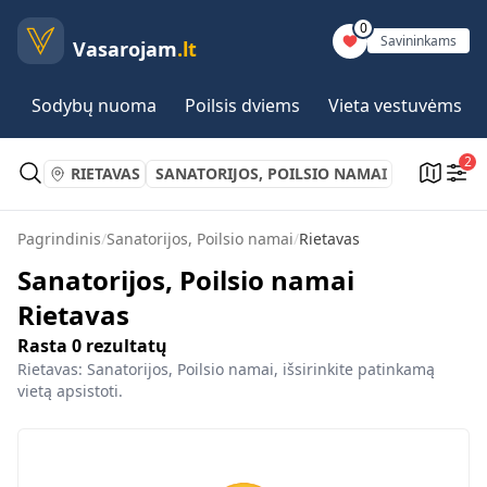
0
Savininkams
Vasarojam
.lt
Sodybų nuoma
Poilsis dviems
Vieta vestuvėms
2
RIETAVAS
SANATORIJOS, POILSIO NAMAI
Pagrindinis
/
Sanatorijos, Poilsio namai
/
Rietavas
Sanatorijos, Poilsio namai
Rietavas
Rasta
0
rezultatų
Rietavas: Sanatorijos, Poilsio namai, išsirinkite patinkamą
vietą apsistoti.