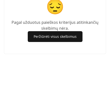
😔
Pagal užduotus paieškos kriterijus atitinkančių
skelbimų nėra.
Peržiūrėti visus skelbimus