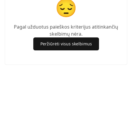
😔
Pagal užduotus paieškos kriterijus atitinkančių
skelbimų nėra.
Peržiūrėti visus skelbimus