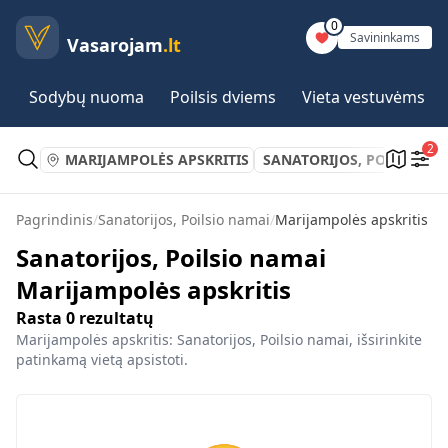
0
Savininkams
Vasarojam
.lt
Sodybų nuoma
Poilsis dviems
Vieta vestuvėms
2
MARIJAMPOLĖS APSKRITIS
SANATORIJOS, POILSIO N
Pagrindinis
/
Sanatorijos, Poilsio namai
/
Marijampolės apskritis
Sanatorijos, Poilsio namai
Marijampolės apskritis
Rasta
0
rezultatų
Marijampolės apskritis: Sanatorijos, Poilsio namai, išsirinkite
patinkamą vietą apsistoti.