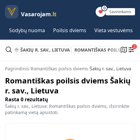
0
Savininkams
Vasarojam
.lt
Sodybų nuoma
Poilsis dviems
Vieta vestuvėms
2
ŠAKIŲ R. SAV., LIETUVA
ROMANTIŠKAS POILSIS DVIEM
Pagrindinis
/
Romantiškas poilsis dviems
/
Šakių r. sav., Lietuva
Romantiškas poilsis dviems Šakių
r. sav., Lietuva
Rasta
0
rezultatų
Šakių r. sav., Lietuva: Romantiškas poilsis dviems, išsirinkite
patinkamą vietą apsistoti.