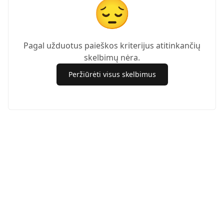
😔
Pagal užduotus paieškos kriterijus atitinkančių
skelbimų nėra.
Peržiūrėti visus skelbimus