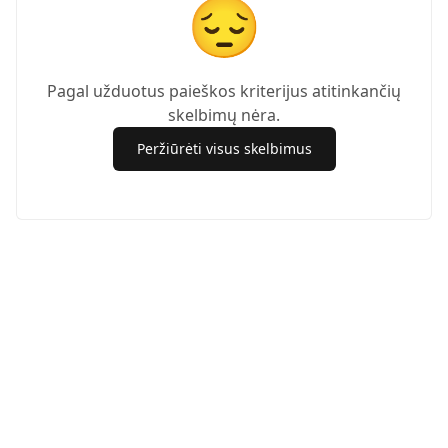
😔
Pagal užduotus paieškos kriterijus atitinkančių
skelbimų nėra.
Peržiūrėti visus skelbimus