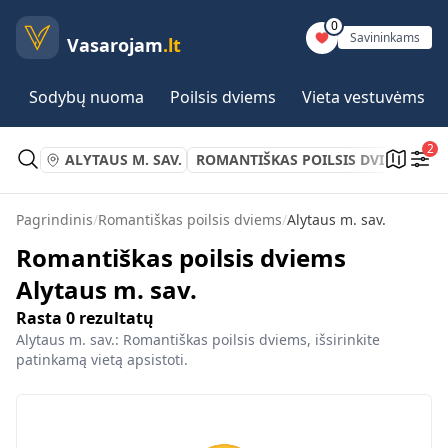
0
Savininkams
Vasarojam
.lt
Sodybų nuoma
Poilsis dviems
Vieta vestuvėms
2
ALYTAUS M. SAV.
ROMANTIŠKAS POILSIS DVIEMS
Pagrindinis
/
Romantiškas poilsis dviems
/
Alytaus m. sav.
Romantiškas poilsis dviems
Alytaus m. sav.
Rasta
0
rezultatų
Alytaus m. sav.: Romantiškas poilsis dviems, išsirinkite
patinkamą vietą apsistoti.