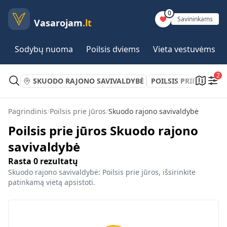
0
Savininkams
Vasarojam
.lt
Sodybų nuoma
Poilsis dviems
Vieta vestuvėms
2
SKUODO RAJONO SAVIVALDYBĖ
POILSIS PRIE JŪROS
Pagrindinis
/
Poilsis prie jūros
/
Skuodo rajono savivaldybė
Poilsis prie jūros Skuodo rajono
savivaldybė
Rasta
0
rezultatų
Skuodo rajono savivaldybė: Poilsis prie jūros, išsirinkite
patinkamą vietą apsistoti.