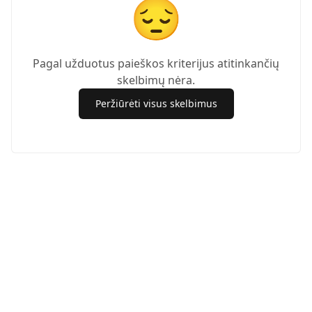
😔
Pagal užduotus paieškos kriterijus atitinkančių
skelbimų nėra.
Peržiūrėti visus skelbimus