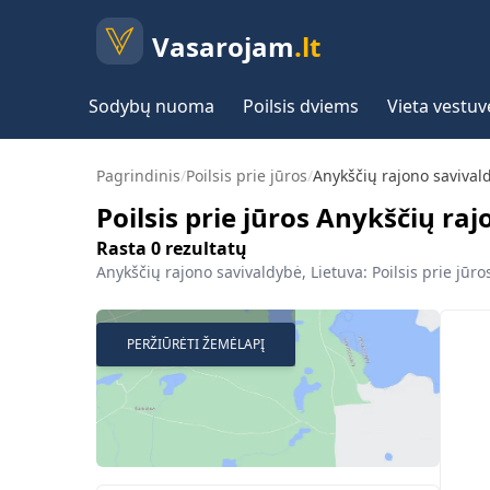
Vasarojam
.lt
Sodybų nuoma
Poilsis dviems
Vieta vestu
Pagrindinis
/
Poilsis prie jūros
/
Anykščių rajono savival
Poilsis prie jūros Anykščių ra
Rasta
0
rezultatų
Anykščių rajono savivaldybė, Lietuva: Poilsis prie jūros
PERŽIŪRĖTI ŽEMĖLAPĮ