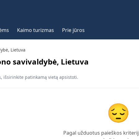
vėms
Kaimo turizmas
Prie jūros
dybė, Lietuva
jono savivaldybė, Lietuva
, išsirinkite patinkamą vietą apsistoti.
😔
Pagal užduotus paieškos kriterij