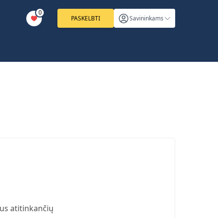
0
PASKELBTI
Savininkams
us atitinkančių