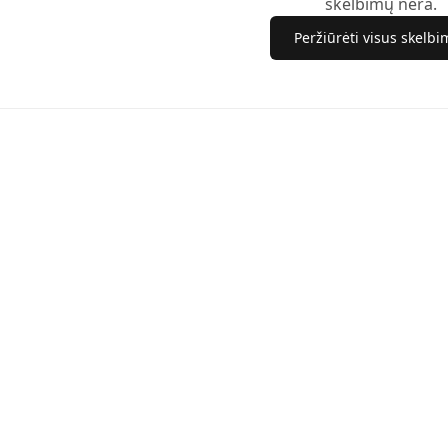
skelbimų nėra.
Peržiūrėti visus skelb