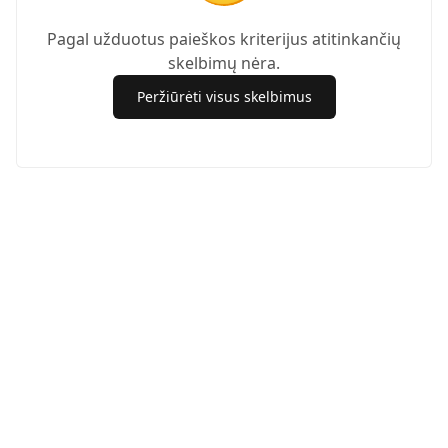
Pagal užduotus paieškos kriterijus atitinkančių
skelbimų nėra.
Peržiūrėti visus skelbimus