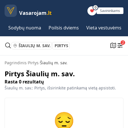
0
Savininkams
Vasarojam
.lt
Sodybų nuoma
Poilsis dviems
Vieta vestuvėms
2
ŠIAULIŲ M. SAV.
PIRTYS
Pagrindinis
/
Pirtys
/
Šiaulių m. sav.
Pirtys Šiaulių m. sav.
Rasta
0
rezultatų
Šiaulių m. sav.: Pirtys, išsirinkite patinkamą vietą apsistoti.
😔