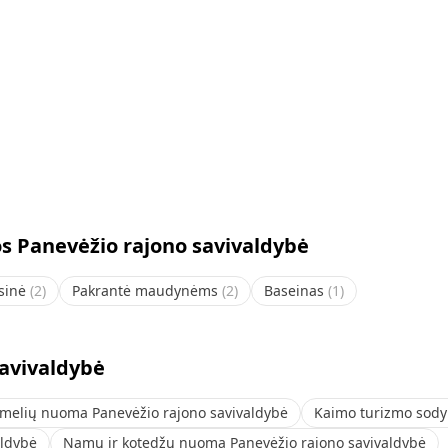
s Panevėžio rajono savivaldybė
sinė
(
2
)
Pakrantė maudynėms
(
2
)
Baseinas
(
1
)
savivaldybė
melių nuoma Panevėžio rajono savivaldybė
Kaimo turizmo sody
aldybė
Namų ir kotedžų nuoma Panevėžio rajono savivaldybė