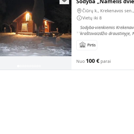
Sodyba „Namelis dvi
Čiūrų k., Krekenavos sen.,
Vietų iki
8
„
Sodyba-vienkiemis Krekenav
kraštovaizdžio draustinyje, 
upės vanden
Pirtis
100
€
Nuo
parai