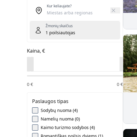
Kur keliaujate?
Žmonių skaičius
1
poilsiautojas
Kaina, €
0
€
0
€
Paslaugos tipas
Sodybų nuoma (4)
Namelių nuoma (0)
Kaimo turizmo sodybos (4)
Romantiškas poilsis dviems (1)