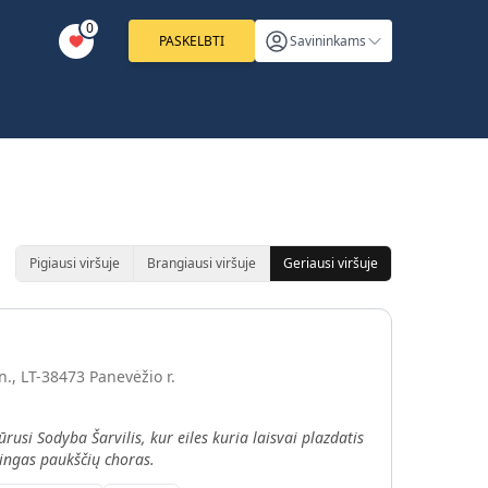
0
PASKELBTI
Savininkams
Pigiausi viršuje
Brangiausi viršuje
Geriausi viršuje
en., LT-38473 Panevėžio r.
rusi Sodyba Šarvilis, kur eiles kuria laisvai plazdatis
vingas paukščių choras.