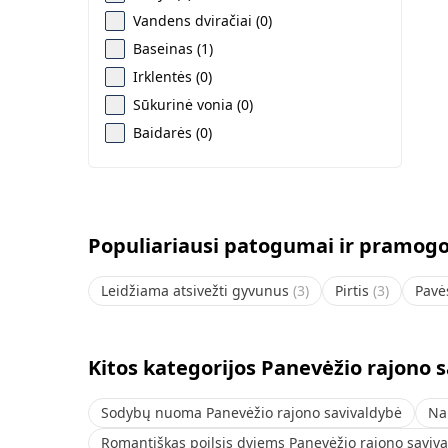
Vandens dviračiai (0)
Baseinas (1)
Irklentės (0)
Sūkurinė vonia (0)
Baidarės (0)
Populiariausi patogumai ir pramogo
Leidžiama atsivežti gyvunus
(
3
)
Pirtis
(
3
)
Pavė
Kitos kategorijos Panevėžio rajono 
Sodybų nuoma Panevėžio rajono savivaldybė
Na
Romantiškas poilsis dviems Panevėžio rajono saviv