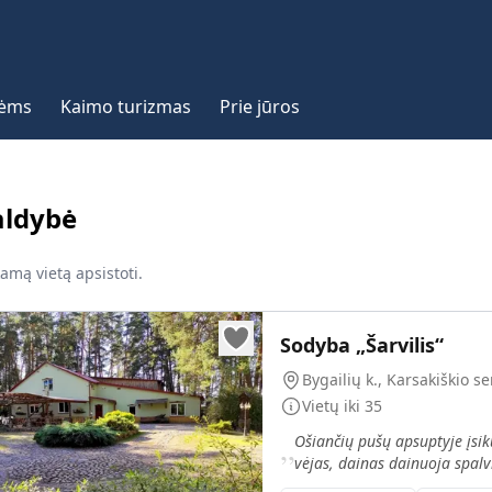
vėms
Kaimo turizmas
Prie jūros
aldybė
kamą vietą apsistoti.
Sodyba „Šarvilis“
Bygailių k., Karsakiškio s
Vietų iki
35
„
Ošiančių pušų apsuptyje įsikū
vėjas, dainas dainuoja spal