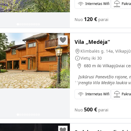
Internetas Wifi
Pakr
120
€
Nuo
parai
Vila „Medėja“
Klimbalės g. 14a, Vilkapjūv
Vietų iki
30
680 m iki Vilkapjūviai c
„
Įsikūrusi Panevėžio rajone,
įrengta Vila Medėja laukia v
Internetas Wifi
Pakr
500
€
Nuo
parai