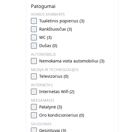
Patogumai
VONIOS KAMBARYS
Tualetinis popierius (3)
Rankšluosčiai (3)
WC (3)
Dušas (0)
AUTOMOBILIS
Nemokama vieta automobiliui (3)
MEDIJA IR TECHNOLOGIJOS
Televizorius (0)
INTERNETAS
Internetas Wifi (2)
MIEGAMASIS
Patalynė (3)
Oro kondicionierius (0)
SAUGUMAS
Gesintuvai (3)