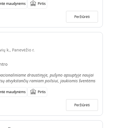
antė maudynėms
Pirtis
Peržiūrėti
ių k., Panevėžio r.
entro
 nacionaliniame draustinyje, pušyno apsuptyje naujai
isų atvykstančių ramiam poilsiui, jaukiomis šventėms
antė maudynėms
Pirtis
Peržiūrėti