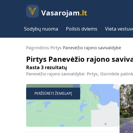
Vasarojam
.lt
Sodybų nuoma
Poilsis dviems
Vieta vestu
Pagrindinis
/
Pirtys
/
Panevėžio rajono savivaldybė
Pirtys Panevėžio rajono saviv
Rasta
3
rezultatų
Panevėžio rajono savivaldybė: Pirtys, išsirinkite patin
PERŽIŪRĖTI ŽEMĖLAPĮ