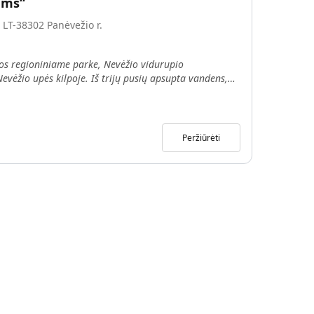
ems“
 LT-38302 Panėvežio r.
os regioniniame parke, Nevėžio vidurupio
Nevėžio upės kilpoje. Iš trijų pusių apsupta vandens,
Peržiūrėti