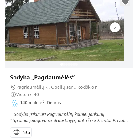
Sodyba „Pagriaumėlės“
Pagriaumėlių k., Obelių sen., Rokiškio r.
Vietų iki
40
140 m iki ež. Dėlinis
„
Sodyba įsikūrusi Pagriaumėlių kaime, Jankūnų
geomorfologiniame draustinyje, ant ežero kranto. Privati
teritorija, nuostabi gamta, šalia miškas. Jūsų paslaugoms
Pirtis