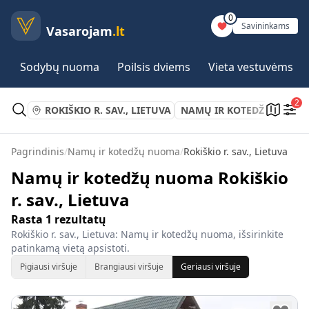
0
Savininkams
Vasarojam
.lt
Sodybų nuoma
Poilsis dviems
Vieta vestuvėms
2
ROKIŠKIO R. SAV., LIETUVA
NAMŲ IR KOTEDŽŲ NUOM
Pagrindinis
/
Namų ir kotedžų nuoma
/
Rokiškio r. sav., Lietuva
Namų ir kotedžų nuoma Rokiškio
r. sav., Lietuva
Rasta
1
rezultatų
Rokiškio r. sav., Lietuva: Namų ir kotedžų nuoma, išsirinkite
patinkamą vietą apsistoti.
Pigiausi viršuje
Brangiausi viršuje
Geriausi viršuje