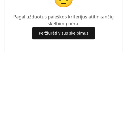
Pagal užduotus paieškos kriterijus atitinkančių
skelbimų nėra.
Peržiūrėti visus skelbimus