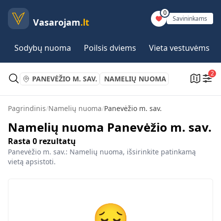
0
Savininkams
Vasarojam
.lt
Sodybų nuoma
Poilsis dviems
Vieta vestuvėms
2
PANEVĖŽIO M. SAV.
NAMELIŲ NUOMA
Pagrindinis
/
Namelių nuoma
/
Panevėžio m. sav.
Namelių nuoma Panevėžio m. sav.
Rasta
0
rezultatų
Panevėžio m. sav.: Namelių nuoma, išsirinkite patinkamą
vietą apsistoti.
😔