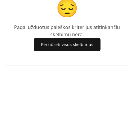
😔
Pagal užduotus paieškos kriterijus atitinkančių
skelbimų nėra.
Peržiūrėti visus skelbimus