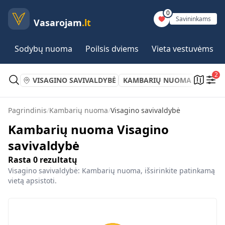
0
Savininkams
Vasarojam
.lt
Sodybų nuoma
Poilsis dviems
Vieta vestuvėms
2
VISAGINO SAVIVALDYBĖ
KAMBARIŲ NUOMA
Pagrindinis
/
Kambarių nuoma
/
Visagino savivaldybė
Kambarių nuoma Visagino
savivaldybė
Rasta
0
rezultatų
Visagino savivaldybė: Kambarių nuoma, išsirinkite patinkamą
vietą apsistoti.