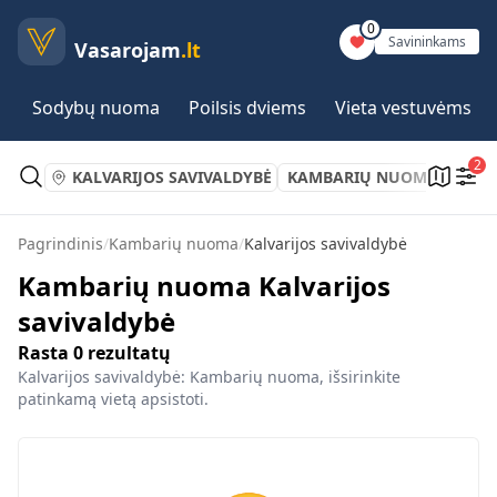
0
Savininkams
Vasarojam
.lt
Sodybų nuoma
Poilsis dviems
Vieta vestuvėms
2
KALVARIJOS SAVIVALDYBĖ
KAMBARIŲ NUOMA
Pagrindinis
/
Kambarių nuoma
/
Kalvarijos savivaldybė
Kambarių nuoma Kalvarijos
savivaldybė
Rasta
0
rezultatų
Kalvarijos savivaldybė: Kambarių nuoma, išsirinkite
patinkamą vietą apsistoti.