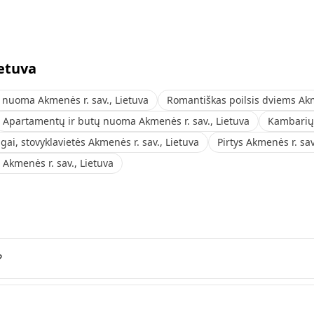
ietuva
nuoma Akmenės r. sav., Lietuva
Romantiškas poilsis dviems Akm
Apartamentų ir butų nuoma Akmenės r. sav., Lietuva
Kambarių 
ai, stovyklavietės Akmenės r. sav., Lietuva
Pirtys Akmenės r. sav
s Akmenės r. sav., Lietuva
?