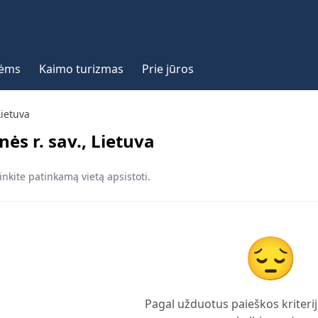
vėms
Kaimo turizmas
Prie jūros
Lietuva
s r. sav., Lietuva
inkite patinkamą vietą apsistoti.
😔
Pagal užduotus paieškos kriterij