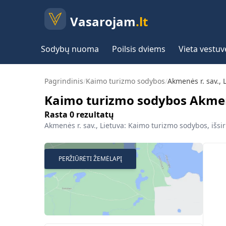
Vasarojam
.lt
Sodybų nuoma
Poilsis dviems
Vieta vestu
Pagrindinis
/
Kaimo turizmo sodybos
/
Akmenės r. sav., 
Kaimo turizmo sodybos Akmenė
Rasta
0
rezultatų
Akmenės r. sav., Lietuva: Kaimo turizmo sodybos, išsir
PERŽIŪRĖTI ŽEMĖLAPĮ