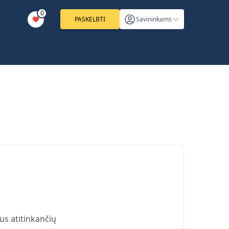
0
PASKELBTI
Savininkams
us atitinkančių