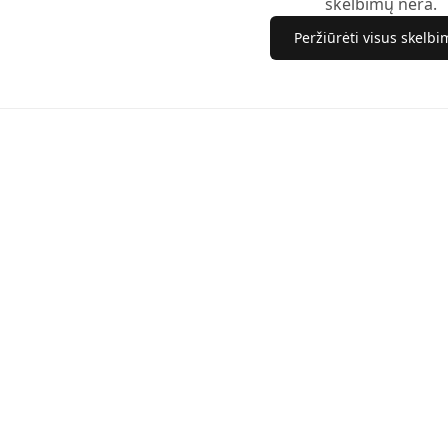
skelbimų nėra.
Peržiūrėti visus skelb