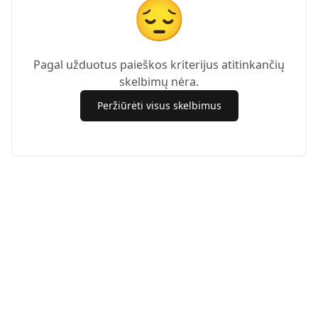
😔
Pagal užduotus paieškos kriterijus atitinkančių
skelbimų nėra.
Peržiūrėti visus skelbimus