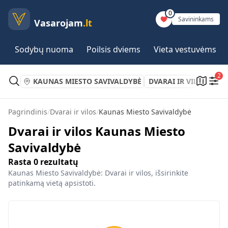
0
Savininkams
Vasarojam
.lt
Sodybų nuoma
Poilsis dviems
Vieta vestuvėms
2
KAUNAS MIESTO SAVIVALDYBĖ
DVARAI IR VILOS
Pagrindinis
/
Dvarai ir vilos
/
Kaunas Miesto Savivaldybė
Dvarai ir vilos Kaunas Miesto
Savivaldybė
Rasta
0
rezultatų
Kaunas Miesto Savivaldybė: Dvarai ir vilos, išsirinkite
patinkamą vietą apsistoti.