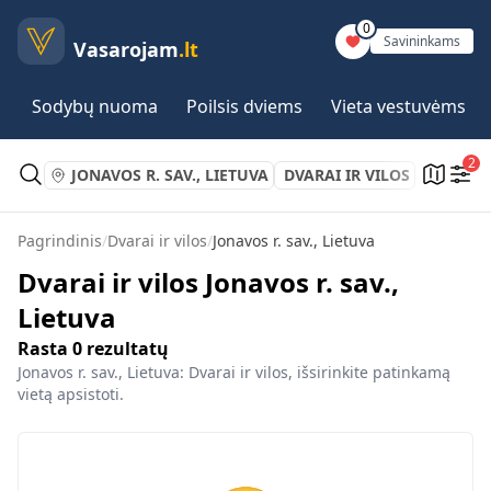
0
Savininkams
Vasarojam
.lt
Sodybų nuoma
Poilsis dviems
Vieta vestuvėms
2
JONAVOS R. SAV., LIETUVA
DVARAI IR VILOS
Pagrindinis
/
Dvarai ir vilos
/
Jonavos r. sav., Lietuva
Dvarai ir vilos Jonavos r. sav.,
Lietuva
Rasta
0
rezultatų
Jonavos r. sav., Lietuva: Dvarai ir vilos, išsirinkite patinkamą
vietą apsistoti.