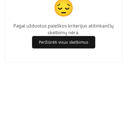
😔
Pagal užduotus paieškos kriterijus atitinkančių
skelbimų nėra.
Peržiūrėti visus skelbimus