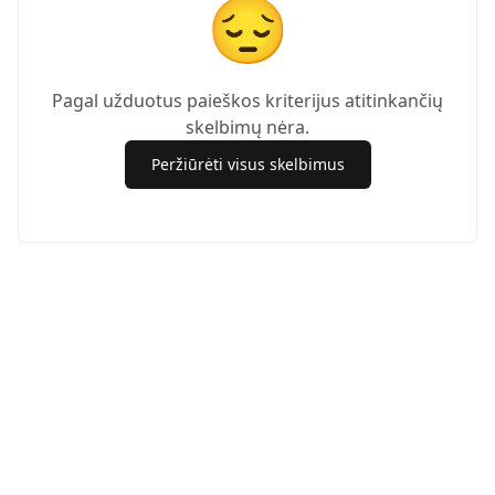
😔
Pagal užduotus paieškos kriterijus atitinkančių
skelbimų nėra.
Peržiūrėti visus skelbimus