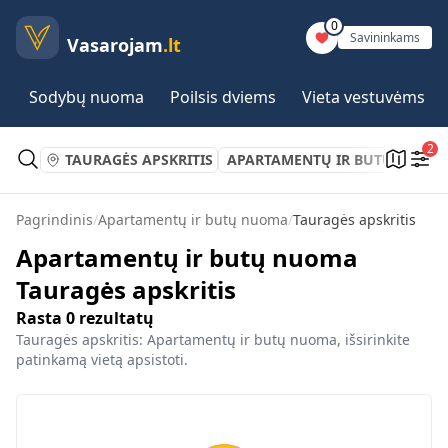
0
Savininkams
Vasarojam
.lt
Sodybų nuoma
Poilsis dviems
Vieta vestuvėms
2
TAURAGĖS APSKRITIS
APARTAMENTŲ IR BUTŲ NUOM
Pagrindinis
/
Apartamentų ir butų nuoma
/
Tauragės apskritis
Apartamentų ir butų nuoma
Tauragės apskritis
Rasta
0
rezultatų
Tauragės apskritis: Apartamentų ir butų nuoma, išsirinkite
patinkamą vietą apsistoti.