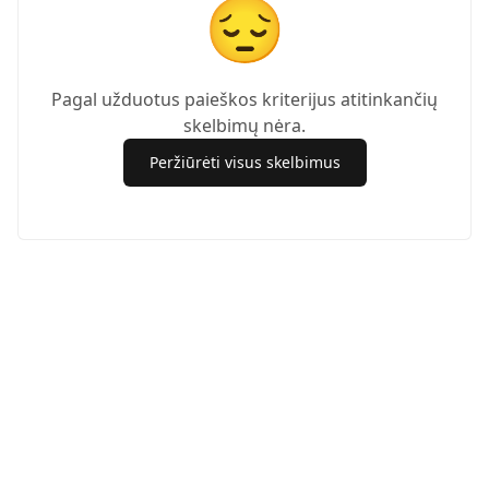
😔
Pagal užduotus paieškos kriterijus atitinkančių
skelbimų nėra.
Peržiūrėti visus skelbimus