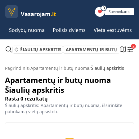
0
Savininkams
Vasarojam
.lt
Sodybų nuoma
Poilsis dviems
Vieta vestuvėms
2
ŠIAULIŲ APSKRITIS
APARTAMENTŲ IR BUTŲ NUOMA
Pagrindinis
/
Apartamentų ir butų nuoma
/
Šiaulių apskritis
Apartamentų ir butų nuoma
Šiaulių apskritis
Rasta
0
rezultatų
Šiaulių apskritis: Apartamentų ir butų nuoma, išsirinkite
patinkamą vietą apsistoti.